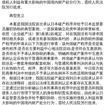
债权人利益有重大影响的中国境内财产处分行为，需经人民法
院另行批准。
典型意义
本案是我国法院首次承认日本破产程序并给予日本监督委
员履职协助的典型案例。一是探索确立此类申请的审查标准。
依照《企业破产法》第5条第2款规定，对在我国没有与请求国
缔结相关条款，或者没有参加国际条约的，承认和协助外国破
产程序的申请从以下方面进行审查：该外国破产程序是否是集
体性程序;是否在主要利益中心地法院启动;是否符合互惠原则;
是否存在不予承认和协助的事由。明确跨境破产案件中互惠关
系的认定应有别于普通民商事案件。跨境破产案件的承认与协
助涉及一整套单独的配套机制，与普通民商事判决的承认与执
行在协助方式、程序、救济等方面存在显著差异。中日双方就
民商事判决中对彼此不予承认的先例并不当然适用跨境破产案
件。根据日本法律，我国法院破产裁定得到日本法院承认并不
存在法律障碍，故应以法律互惠原则认定本案存在互惠关系。
二是通过比较分析确认日本民事再生程序中的监督委员和我国
债务人自行管理下管理人的身份和职责实质相似，由此承认日
本监督委员身份并给予履职协助，但当实施对债权人利益有重
大影响的中国境内财产处分行为，需经人民法院另行批准。