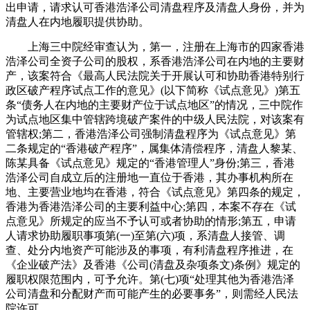
出申请，请求认可香港浩泽公司清盘程序及清盘人身份，并为
清盘人在内地履职提供协助。
上海三中院经审查认为，第一，注册在上海市的四家香港
浩泽公司全资子公司的股权，系香港浩泽公司在内地的主要财
产，该案符合《最高人民法院关于开展认可和协助香港特别行
政区破产程序试点工作的意见》(以下简称《试点意见》)第五
条“债务人在内地的主要财产位于试点地区”的情况，三中院作
为试点地区集中管辖跨境破产案件的中级人民法院，对该案有
管辖权;第二，香港浩泽公司强制清盘程序为《试点意见》第
二条规定的“香港破产程序”，属集体清偿程序，清盘人黎某、
陈某具备《试点意见》规定的“香港管理人”身份;第三，香港
浩泽公司自成立后的注册地一直位于香港，其办事机构所在
地、主要营业地均在香港，符合《试点意见》第四条的规定，
香港为香港浩泽公司的主要利益中心;第四，本案不存在《试
点意见》所规定的应当不予认可或者协助的情形;第五，申请
人请求协助履职事项第(一)至第(六)项，系清盘人接管、调
查、处分内地资产可能涉及的事项，有利清盘程序推进，在
《企业破产法》及香港《公司(清盘及杂项条文)条例》规定的
履职权限范围内，可予允许。第(七)项“处理其他为香港浩泽
公司清盘和分配财产而可能产生的必要事务”，则需经人民法
院许可。