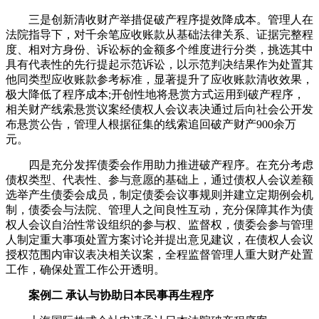
三是创新清收财产举措促破产程序提效降成本。管理人在
法院指导下，对千余笔应收账款从基础法律关系、证据完整程
度、相对方身份、诉讼标的金额多个维度进行分类，挑选其中
具有代表性的先行提起示范诉讼，以示范判决结果作为处置其
他同类型应收账款参考标准，显著提升了应收账款清收效果，
极大降低了程序成本;开创性地将悬赏方式运用到破产程序，
相关财产线索悬赏议案经债权人会议表决通过后向社会公开发
布悬赏公告，管理人根据征集的线索追回破产财产900余万
元。
四是充分发挥债委会作用助力推进破产程序。在充分考虑
债权类型、代表性、参与意愿的基础上，通过债权人会议差额
选举产生债委会成员，制定债委会议事规则并建立定期例会机
制，债委会与法院、管理人之间良性互动，充分保障其作为债
权人会议自治性常设组织的参与权、监督权，债委会参与管理
人制定重大事项处置方案讨论并提出意见建议，在债权人会议
授权范围内审议表决相关议案，全程监督管理人重大财产处置
工作，确保处置工作公开透明。
案例二 承认与协助日本民事再生程序