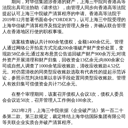
期间，对华信集团涉香港的财产，上海三中院向香港高等
法院出具司法协助《请求信》，由管理人同步向香港高等法院
提起认可上海三中院破产清算程序的申请。香港高等法院于
2019年12月签署书面命令(“ORDER”)，认可上海三中院受理的
上海华信破产清算程序及指定的管理人身份，并确认联合管理
人在香港地区行使的职权事项。
该案核查确认共计800余笔债权，金额1400余亿元。管理
人通过网络公开拍卖方式完成200余项破产财产变价处置，变
现款58亿余元;通过发布悬赏公告追回破产财产900余万元;对境
外资产开展清理和财产归集，回收资金13亿余元;向800余家公
司或自然人调查了1000余笔应收账款，清收应收账款4.52亿
元。对仍需清收的同类型应收账款选取有代表性的提起示范诉
讼，参照示范判决结果以非诉手段处置同类型应收账款。管理
人有效归集可偿债资金共计75亿余元。
在整个审理期间，该案召开债权人会议3次，债权人委员
会会议近50次，召开管理人工作例会100余次。
2023年2月，上海三中院依据《企业破产法》第一百二十
条第二款、第三款规定，裁定终结上海华信国际集团有限公司
等关联企业实质合并破产清算程序。