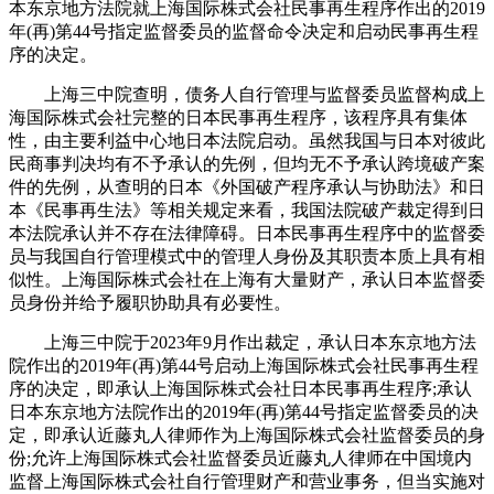
本东京地方法院就上海国际株式会社民事再生程序作出的2019
年(再)第44号指定监督委员的监督命令决定和启动民事再生程
序的决定。
上海三中院查明，债务人自行管理与监督委员监督构成上
海国际株式会社完整的日本民事再生程序，该程序具有集体
性，由主要利益中心地日本法院启动。虽然我国与日本对彼此
民商事判决均有不予承认的先例，但均无不予承认跨境破产案
件的先例，从查明的日本《外国破产程序承认与协助法》和日
本《民事再生法》等相关规定来看，我国法院破产裁定得到日
本法院承认并不存在法律障碍。日本民事再生程序中的监督委
员与我国自行管理模式中的管理人身份及其职责本质上具有相
似性。上海国际株式会社在上海有大量财产，承认日本监督委
员身份并给予履职协助具有必要性。
上海三中院于2023年9月作出裁定，承认日本东京地方法
院作出的2019年(再)第44号启动上海国际株式会社民事再生程
序的决定，即承认上海国际株式会社日本民事再生程序;承认
日本东京地方法院作出的2019年(再)第44号指定监督委员的决
定，即承认近藤丸人律师作为上海国际株式会社监督委员的身
份;允许上海国际株式会社监督委员近藤丸人律师在中国境内
监督上海国际株式会社自行管理财产和营业事务，但当实施对